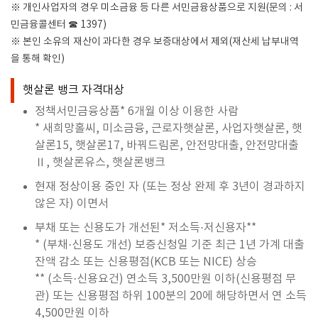
※
개인사업자의 경우 미소금융 등 다른 서민금융상품으로 지원
(
문의
:
서
민금융콜센터
☎
1397)
※
본인 소유의 재산이 과다한 경우 보증대상에서 제외
(
재산세 납부내역
을 통해 확인
)
햇살론 뱅크 자격대상
정책서민금융상품* 6개월 이상 이용한 사람
* 새희망홀씨, 미소금융, 근로자햇살론, 사업자햇살론, 햇
살론15, 햇살론17, 바꿔드림론, 안전망대출, 안전망대출
Ⅱ, 햇살론유스, 햇살론뱅크
현재 정상이용 중인 자 (또는 정상 완제 후 3년이 경과하지
않은 자) 이면서
부채 또는 신용도가 개선된* 저소득·저신용자**
* (
부채
·
신용도 개선
)
보증신청일 기준 최근
1
년 가계 대출
잔액 감소 또는 신용평점
(KCB
또는
NICE)
상승
** (
소득
·
신용요건
)
연소득
3,500
만원 이하
(
신용평점 무
관
)
또는 신용평점 하위
100
분의
20
에 해당하면서 연 소득
4,500만원 이하