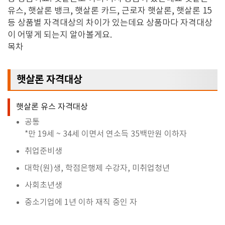
유스
,
햇살론 뱅크
,
햇살론 카드
,
근로자 햇살론
,
햇살론
15
등 상품별 자격대상의 차이가 있는데요 상품마다 자격대상
이 어떻게 되는지 알아볼게요
.
목차
햇살론 자격대상
햇살론 유스 자격대상
공통
*만 19세 ~ 34세 이면서 연소득 35백만원 이하자
취업준비생
대학(원)생, 학점은행제 수강자, 미취업청년
사회초년생
중소기업에 1년 이하 재직 중인 자