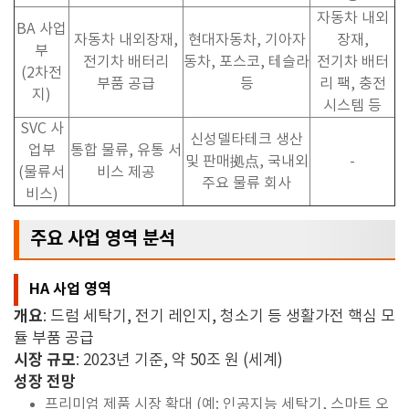
자동차 내외
BA
사업
자동차 내외장재
,
현대자동차
,
기아자
장재
,
부
전기차 배터리
동차
,
포스코
,
테슬라
전기차 배터
(2
차전
부품 공급
등
리 팩
,
충전
지
)
시스템 등
SVC
사
신성델타테크 생산
업부
통합 물류
,
유통 서
및 판매
拠点
,
국내외
-
(
물류서
비스 제공
주요 물류 회사
비스
)
주요 사업 영역 분석
HA 사업 영역
개요
: 드럼 세탁기, 전기 레인지, 청소기 등 생활가전 핵심 모
듈 부품 공급
시장 규모
: 2023년 기준, 약 50조 원 (세계)
성장 전망
프리미엄 제품 시장 확대 (예: 인공지능 세탁기, 스마트 오