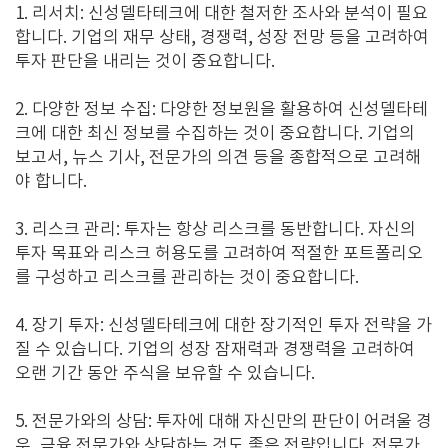
1.
리서치
:
신성델타테크에 대한 철저한 조사와 분석이 필요
합니다
.
기업의 재무 상태
,
경쟁력
,
성장 전망 등을 고려하여
투자 판단을 내리는 것이 중요합니다
.
2.
다양한 정보 수집
:
다양한 정보원을 활용하여 신성델타테
크에 대한 최신 정보를 수집하는 것이 중요합니다
.
기업의
보고서
,
뉴스 기사
,
전문가의 의견 등을 종합적으로 고려해
야 합니다
.
3.
리스크 관리
:
투자는 항상 리스크를 동반합니다
.
자신의
투자 목표와 리스크 허용도를 고려하여 적절한 포트폴리오
를 구성하고 리스크를 관리하는 것이 중요합니다
.
4.
장기 투자
:
신성델타테크에 대한 장기적인 투자 전략을 가
질 수 있습니다
.
기업의 성장 잠재력과 경쟁력을 고려하여
오랜 기간 동안 주식을 보유할 수 있습니다
.
5.
전문가와의 상담
:
투자에 대해 자신만의 판단이 어려울 경
우
,
금융 전문가와 상담하는 것도 좋은 전략입니다
.
전문가