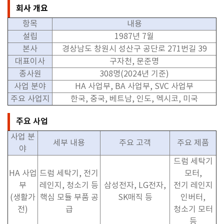
회사 개요
항목
내용
설립
1987
년
7
월
본사
경상남도 창원시 성산구 공단로
271
번길
39
대표이사
구자천
,
문준명
종사원
308
명
(2024
년 기준
)
사업 분야
HA
사업부
, BA
사업부
, SVC
사업부
주요 사업지
한국
,
중국
,
베트남
,
인도
,
멕시코
,
미국
주요 사업
사업 분
세부 내용
주요 고객
주요 제품
야
드럼 세탁기
HA
사업
드럼 세탁기
,
전기
모터
,
부
레인지
,
청소기 등
삼성전자
, LG
전자
,
전기 레인지
(
생활가
핵심 모듈 부품 공
SK
매직 등
인버터
,
전
)
급
청소기 모터
등