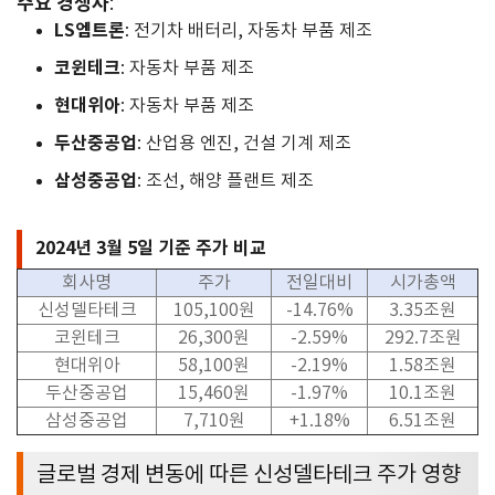
주요 경쟁사
:
LS엠트론
: 전기차 배터리, 자동차 부품 제조
코윈테크
: 자동차 부품 제조
현대위아
: 자동차 부품 제조
두산중공업
: 산업용 엔진, 건설 기계 제조
삼성중공업
: 조선, 해양 플랜트 제조
2024년 3월 5일 기준 주가 비교
회사명
주가
전일대비
시가총액
신성델타테크
105,100
원
-14.76%
3.35
조원
코윈테크
26,300
원
-2.59%
292.7
조원
현대위아
58,100
원
-2.19%
1.58
조원
두산중공업
15,460
원
-1.97%
10.1
조원
삼성중공업
7,710
원
+1.18%
6.51
조원
글로벌 경제 변동에 따른 신성델타테크 주가 영향