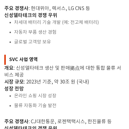
주요 경쟁사
: 현대위아, 렉서스, LG CNS 등
신성델타테크의 경쟁 우위
차세대 배터리 기술 개발 (예: 전고체 배터리)
자동차 부품 생산 경험
글로벌 고객망 보유
SVC 사업 영역
개요
: 신성델타테크 생산 및 판매拠点에 대한 통합 물류 서
비스 제공
시장 규모
: 2023년 기준, 약 30조 원 (국내)
성장 전망
온라인 쇼핑 시장 성장
물류 자동화 기술 발전
주요 경쟁사
: CJ대한통운, 로젠택택시스, 한진물류 등
신성델타테크의 경쟁 우위