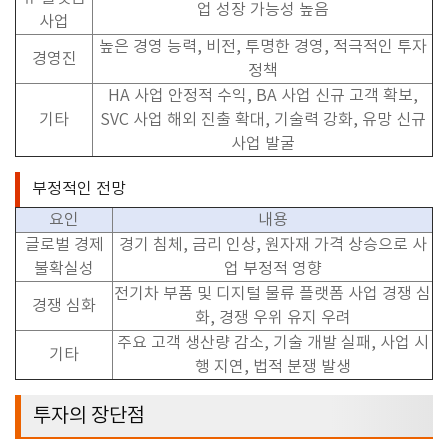
업 성장 가능성 높음
사업
높은 경영 능력
,
비전
,
투명한 경영
,
적극적인 투자
경영진
정책
HA
사업 안정적 수익
, BA
사업 신규 고객 확보
,
기타
SVC
사업 해외 진출 확대
,
기술력 강화
,
유망 신규
사업 발굴
부정적인 전망
요인
내용
글로벌 경제
경기 침체
,
금리 인상
,
원자재 가격 상승으로 사
불확실성
업 부정적 영향
전기차 부품 및 디지털 물류 플랫폼 사업 경쟁 심
경쟁 심화
화
,
경쟁 우위 유지 우려
주요 고객 생산량 감소
,
기술 개발 실패
,
사업 시
기타
행 지연
,
법적 분쟁 발생
투자의 장단점