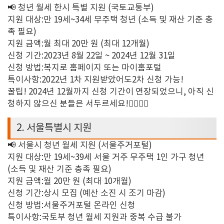
📢
청년 월세 한시 특별 지원
(
국토교통부
)
지원 대상
:
만
19
세
~34
세 무주택 청년
(
소득 및 재산 기준 충
족 필요
)
지원 금액
:
월 최대
20
만 원
(
최대
12
개월
)
신청 기간
:
2023
년
8
월
22
일
~ 2024
년
12
월
31
일
신청 방법
:
복지로 홈페이지 또는 마이홈포털
특이사항
:
2022
년
1
차 지원받았어도
2
차 신청 가능
!
꿀팁
!
2024
년
12
월까지 신청 기간이 연장되었으니
,
아직 신
청하지 않으신 분들은 서두르세요
!🏃
🏃
2.
서울특별시 지원
📢
서울시 청년 월세 지원
(
서울주거포털
)
지원 대상
:
만
19
세
~39
세 서울 거주 무주택
1
인 가구 청년
(
소득 및 재산 기준 충족 필요
)
지원 금액
:
월
20
만 원
(
최대
10
개월
)
신청 기간
:
상시 모집
(
예산 소진 시 조기 마감
)
신청 방법
:
서울주거포털 온라인 신청
특이사항
:
국토부 청년 월세 지원과 중복 수급 불가