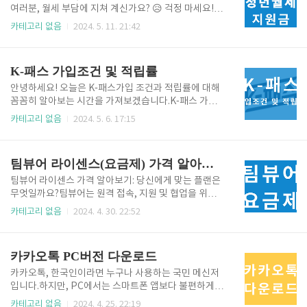
인하기👆️ 기본 지원금: 누구나 받을 수 있는 혜택!청년
여러분, 월세 부담에 지쳐 계신가요? 😥 걱정 마세요!
내일저축계좌에 가입하면 매달 본인이 저축하는 금액
정부와 각 지자체에서 청년들의 주거 안정을 위해 다양
카테고리 없음
2024. 5. 11. 21:42
과 동일한 금액을 정부 지원금으로 받을 수 있습니다.
한 월세 지원 정책을 펼치고 있습니다. 지금부터 2024
단, 월 최대 10만 원까지 지원되며, 3년 동안 꾸준히 저
년 최신 청년 월세 지원금 정보를 지역별, 지원 금액, 신
축해야 최대 혜택을 누릴 수 있습니다.예시: 매달 10만
청 기간까지 꼼꼼하게 알려드릴게요! 😉1. 전국 단위 지
K-패스 가입조건 및 적립률
원씩 3년 동..
원 청년월세 신청하기👆 📢 청년 월세 한시 특별 지원
(국토교통부)지원 대상:만 19세~34세 무주택 청년 (소
안녕하세요! 오늘은 K-패스가입 조건과 적립률에 대해
득 및 재산 기준 충족 필요)지원 금액:월 최대 20만 원
꼼꼼히 알아보는 시간을 가져보겠습니다.K-패스 가입
(최대 12개월)신청 기간:2023년 8월 22일 ~ 2024년 1
조건 K-패스 사업에 참여하는 지자체에 거주 중인 만 1
카테고리 없음
2024. 5. 6. 17:15
2월 31일신청 방법:복지로 홈페이지 또는 마이홈포털
9세 이상인 사람은 누구나 가입할 수 있습니다. 외국인
특이사항:2022년 1차 지원받았어도2차 신청 가능!꿀
도. 주민등록번호가 있다면 가입 가능합니다.가입 방법
팁! 2024년 12월까..
은 아래 글을 참고하세요. K패스 카드 발급하기 적립
팀뷰어 라이센스(요금제) 가격 알아보기
률: 얼마나 쌓일까요?K-패스는 사용 금액에 따라 적립
률이 달라집니다.일반적으로 10%적립되지만, 교통카
팀뷰어 라이센스 가격 알아보기: 당신에게 맞는 플랜은
드 종류, 카드사, 제휴 혜택 등에 따라 더 높은 적립률을
무엇일까요?팀뷰어는 원격 접속, 지원 및 협업을 위한
누릴 수 있습니다.적립률 안내적립종류적립률특징일반
강력한 도구이지만, 다양한 요금제 옵션으로 인해 어떤
카테고리 없음
2024. 4. 30. 22:52
20%기본적인 K-패스청소년30%청년기본법에 따른
플랜이 가장 적합한지 선택하기 어려울 수 있습니다. 이
만19~ 34세저소득53%기초생활보장법에 따른 기초
블로그 게시물에서는 팀뷰어의 주요 요금제를 비교 분
새활수급자 및 차상위 계층 지역별 추가 혜택지자체 혜
석하여 사용자의 요구에 맞는 최적의 선택을 안내합니
카카오톡 PC버전 다운로드
택은 별도의 가입 없이, ..
다. 팀뷰어를 사용해 보신적이 없으신 분은 아래글에서
다운받아 사용해보시고 결정하세요. 팀뷰어 다운로드
카카오톡, 한국인이라면 누구나 사용하는 국민 메신저
하기 요금제 종류팀뷰어는 개인, 팀, 기업 규모에 맞는
입니다.하지만, PC에서는 스마트폰 앱보다 불편하게
다양한 요금제를 제공합니다.단일 사용자용무료기술지
느껴지는 경우가 많죠.그럴 때 카카오톡 PC 버전을 활
카테고리 없음
2024. 4. 25. 22:19