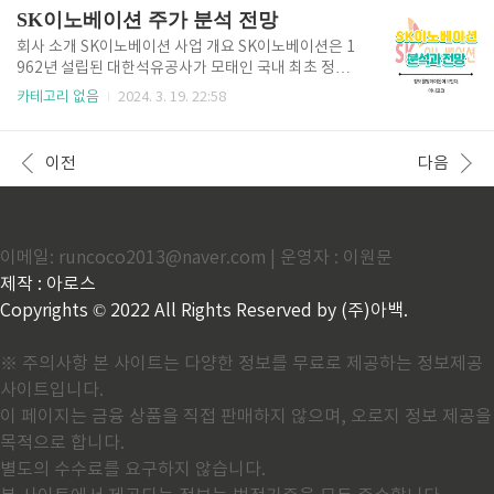
름: 디스플레이, 반도체, 태양광 등에 사용되는 고부가
SK이노베이션 주가 분석 전망
가치 필름 토너: 프린터, 복합기 등에 사용되는 필수 소
모품 경쟁사 분석 2차전지 양극활물질: LG에너지솔루
회사 소개 SK이노베이션 사업 개요 SK이노베이션은 1
션, SK온, 삼성SDI 기능성필름: 세모전자, Kolon Indu
962년 설립된 대한석유공사가 모태인 국내 최초 정유
stries, 엘앤에프 토너: 삼성전자, HP, Xerox 주요 사업
회사로 출범하여 에너지·화학 분야에서 꾸준한 성장을
카테고리 없음
2024. 3. 19. 22:58
분석 사업 현황 및 성장 전망 2차전지 양극활물질: 202
이어온 기업입니다. 2011년 1월 SK이노베이션이 출범
3년 매출 7,940억 원, 영업이익 580억 원 예상 2024년
하여 현재는 석유개발(E&P), 배터리(LiBS), 소재(Fun
에는 생산능..
ctional Polymer) 사업을 주축으로 영위하며, 'Carbo
이전
다음
n to Green' 전략을 통해 친환경 에너지 및 첨단 소재
분야로 사업 포트폴리오를 확장하고 있습니다 재무상
황 재무상황 주요 사업 영역 및 시장 점유율 석유개발(E
&P): 해외 석유 및 가스 자원 확보 및 개발 사업 2023년
이메일: runcoco2013@naver.com | 운영자 : 이원문
기준, 국내 E&P 기업 중 1위 시장 점유율 (약 30%) 주
요 생산 자산: 베트남, 미국, 브라질 등 배터리(LiBS): 전
제작 : 아로스
기차 배터리..
Copyrights © 2022 All Rights Reserved by (주)아백.
※ 주의사항 본 사이트는 다양한 정보를 무료로 제공하는 정보제공
사이트입니다.
이 페이지는 금융 상품을 직접 판매하지 않으며, 오로지 정보 제공을
목적으로 합니다.
별도의 수수료를 요구하지 않습니다.