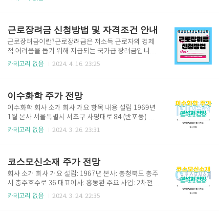
원 제공한개인 장치에서 다른 장치로 연결실시간으로
용하면 편리하게 메신저를 사용할 수 있습니다.더욱 놀
사용자와 연결TeamViewer 원격 액세스 : 월 16,900
라운 것은, 카카오톡 PC 버전과 함께 알림 톡 서비스를
원(연간 202,800원)라이선스 보유 사용자 1명1대 동
활용하면 업무 효율성을 극대화할 수 있다는 사실입니
근로장려금 신청방법 및 자격조건 안내
시 연결 (채널..
다!카카오톡 PC 버전 다운로드 및 설치카카오톡 PC 버
전은 윈도우 버전과 MAC OS 버전이 있습니다. 해당하
근로장려금이란?근로장려금은 저소득 근로자의 경제
는 운영체제에 따라 다운로드하세요. 다운로드가 완
적 어려움을 돕기 위해 지급되는 국가급 장려금입니다.
료되면 설치를 진행하고, 카카오톡 계정으로 로그인하
소득 수준에 따라 지급액이 결정이되는데, 최대 330만
카테고리 없음
2024. 4. 16. 23:25
면 됩니다. 설치 방법은 아래에 있어요. 카카오톡 설치
원 지원되고 자녀가 있을시 자녀장려금으로 1인당 최대
방법 추가 정보 :알림 톡 서비스 이해알림 톡은 카카오
100만원 까지 지원받을수 있습니다. 장려금은 홈택스
톡 PC 버전에서 제공하는 자동 알림 서비스입니다.알
를 통해 간편하게 신청할 수 있습니다. 근로장려금 신청
이수화학 주가 전망
림 톡 딜러 사를..
하기 근로소득만 있는 사람에 한해 반기신청만 가능하
며, 사업 및 종교인 소득이 있는 사람은 따로 정기신청
이수화학 회사 소개 회사 개요 항목 내용 설립 1969년
을 하셔야하면 정기신청 이후에 신청할 수 있는 기한 후
1월 본사 서울특별시 서초구 사평대로 84 (반포동) 생
신청(24.6.1.~11.30.)은 지급액에 95%지급되오니 참
산공장 울산광역시 남구 사평로 108-224 대표이사 김
카테고리 없음
2024. 3. 26. 23:31
고 바랍니다.구 분대 상 자산정 대상신청 시기선택반기
동민 주요 사업 석유화학제품, 정밀화학제품 주요 제품
신청근로소득자’23년 상반기 소득’23.9.1.~15.’23년
LAB, NP, IPA, TDM, NOM, NDM, 특수기능 용제 연
하반기 소득’24.3.1.~15.정기신청*근로 · 사업 · 종..
매출 약 5,159억 원 (2023년 3분기 기준) 직원 수 약 3
코스모신소재 주가 전망
00명 웹사이트 https://www.isuchemical.com/ 주요
사업 영역 1. 석유화학 사업: LAB (Linear Alkyl Benze
회사 소개 회사 개요 설립: 1967년 본사: 충청북도 충주
ne): 세제, 화장품 원료 NP (Normal Paraffin): 윤활
시 충주호수로 36 대표이사: 홍동환 주요 사업: 2차전지
유, 플라스틱 원료 IPA (Isopropyl Alcohol): 용매, 화
양극활물질, 기능성필름, 토너 직원수: 약 420명 코스
카테고리 없음
2024. 3. 24. 22:35
학 합성 원료 등유, 알킬벤젠, 윤활유, 노말파라핀 제조,
모신소재 사이트 주요 사업 분야 2차전지 양극활물질:
도매..
전기차 배터리, ESS 등에 사용되는 핵심 소재 기능성필