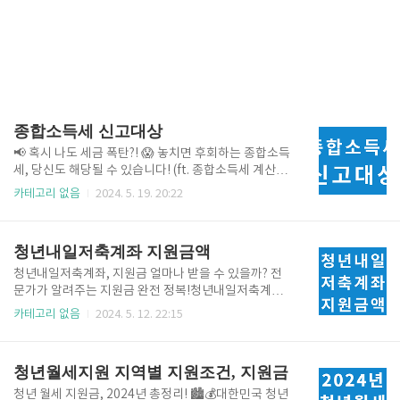
종합소득세 신고대상
📢 혹시 나도 세금 폭탄?! 😱 놓치면 후회하는 종합소득
세, 당신도 해당될 수 있습니다! (ft. 종합소득세 계산기)
혹시 프리랜서로 활동하시나요? 개인 사업을 운영 중이
카테고리 없음
2024. 5. 19. 20:22
신가요? 아니면 여러 가지 일을 하면서 다양한 소득을
얻고 계시나요? 만약 그렇다면, 당신은 종합소득세 신
고 대상일 가능성이 높습니다! 놓치면 생각지도 못한 세
청년내일저축계좌 지원금액
금 폭탄을 맞을 수 있으니, 지금 바로 꼼꼼하게 확인해
보세요! 종합소득세 계산하기 🤔 종합소득세? 그게 뭔
청년내일저축계좌, 지원금 얼마나 받을 수 있을까? 전
데?종합소득세는 1년 동안 벌어들인 모든 소득을 합산
문가가 알려주는 지원금 완전 정복!청년내일저축계좌
하여 계산하는 세금입니다. 쉽게 말해, 월급 외에 부업,
에 가입하면 정부 지원금을 받아 목돈 마련에 한 걸음
카테고리 없음
2024. 5. 12. 22:15
주식 투자, 임대 소득 등 다양한 경로로 얻은 소득을 모
더 가까워질 수 있다는 사실, 알고 계시죠? 하지만 지원
두 더해서 세금을 매기는 것이죠. 마치 1년 동안 열심히
금액이 얼마인지, 어떤 조건을 충족해야 하는지 헷갈리
일한 당신에게 주는 "종합 성적표"와 같다고 할 ..
시는 분들도 많을 텐데요. 지금부터 전문가가 꼼꼼하게
청년월세지원 지역별 지원조건, 지원금
설명해 드릴 테니, 걱정 마세요! 내 소득기준이 어디쯤
인지 궁금하다면 아래에서 확인하세요! 내 소득기준 확
청년 월세 지원금, 2024년 총정리! 🏙️💰대한민국 청년